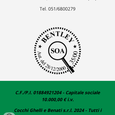
Tel. 051/6800279
C.F./P.I. 01884921204 - Capitale sociale
10.000,00 € i.v.
Cocchi Ghelli e Benati s.r.l. 2024 - Tutti i